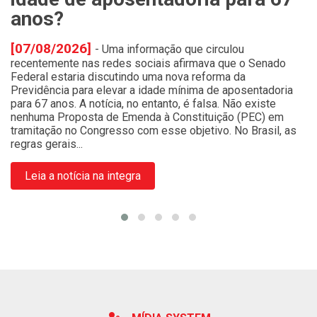
anos?
e
[07/08/2026]
[
da
- Uma informação que circulou
recentemente nas redes sociais afirmava que o Senado
et
Federal estaria discutindo uma nova reforma da
pe
Previdência para elevar a idade mínima de aposentadoria
de
para 67 anos. A notícia, no entanto, é falsa. Não existe
e
om
nenhuma Proposta de Emenda à Constituição (PEC) em
co
tramitação no Congresso com esse objetivo. No Brasil, as
mo
regras gerais...
Leia a notícia na integra