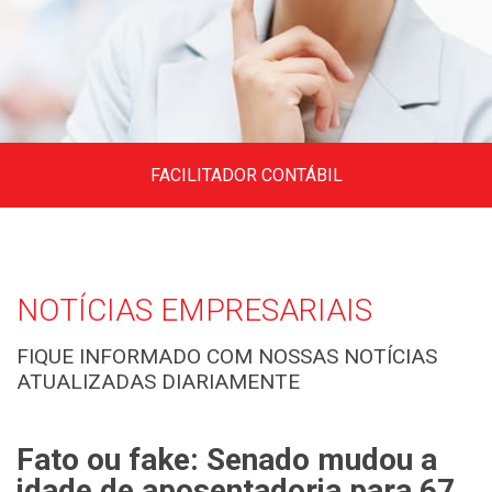
FACILITADOR CONTÁBIL
Variedade de links de utilidade contábil,
regulamentos, juntas comerciais e
secretarias.
NOTÍCIAS EMPRESARIAIS
FIQUE INFORMADO COM NOSSAS NOTÍCIAS
ATUALIZADAS DIARIAMENTE
Clique aqui
Fato ou fake: Senado mudou a
C
s
idade de aposentadoria para 67
n