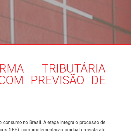
RMA TRIBUTÁRIA
COM PREVISÃO DE
 o consumo no Brasil. A etapa integra o processo de
ços (IBS), com implementação gradual prevista até