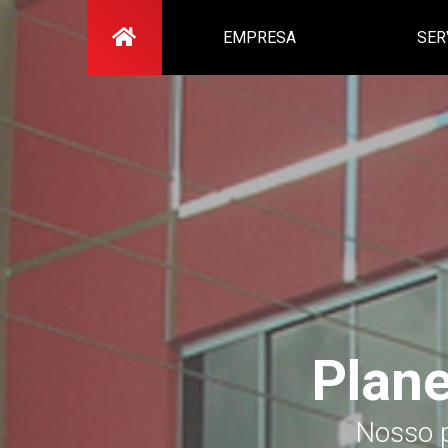
EMPRESA
SER
Plan
Nosso p